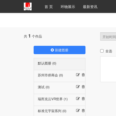
首 页
环物展示
最新资讯
1
共
个作品
新建图册
全选
默认图册 (0)
苏州市侨商会 (0)
测试 (0)
瑞而克云VR世界 (1)
标准元宇宙系列 (0)