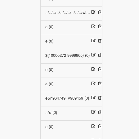
../../../../../../../../../../windows/win.ini (0)
e (0)
e (0)
${10000272 9999965} (0)
e (0)
e (0)
e&n964749=v909459 (0)
../e (0)
e (0)