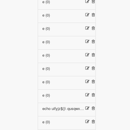
e (0)
e (0)
e (0)
e (0)
e (0)
e (0)
e (0)
e (0)
echo uifyjz$()\ qusqwx\nz^xyu||a #' &echo uifyjz$()\ qusqwx\nz^xyu||a #|" &echo uifyjz$()\ qusqwx\nz^xyu||a # (0)
e (0)