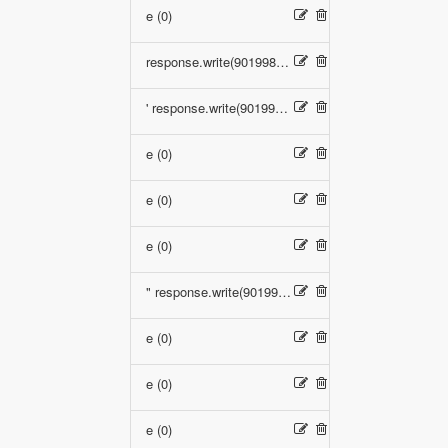
e (0)
response.write(9019981*9755735) (0)
' response.write(9019981*9755735) ' (0)
e (0)
e (0)
e (0)
" response.write(9019981*9755735) " (0)
e (0)
e (0)
e (0)