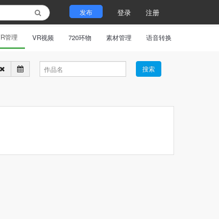
发布
登录
注册
VR管理
VR视频
720环物
素材管理
语音转换
搜索